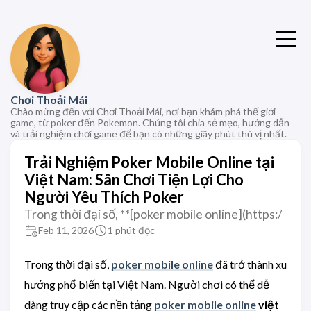
Chơi Thoải Mái
Chào mừng đến với Chơi Thoải Mái, nơi bạn khám phá thế giới
game, từ poker đến Pokemon. Chúng tôi chia sẻ mẹo, hướng dẫn
và trải nghiệm chơi game để bạn có những giây phút thú vị nhất.
Trải Nghiệm Poker Mobile Online tại
Việt Nam: Sân Chơi Tiện Lợi Cho
Người Yêu Thích Poker
Trong thời đại số, **[poker mobile online](https:/
Feb 11, 2026
1 phút đọc
Trong thời đại số,
poker mobile online
đã trở thành xu
hướng phổ biến tại Việt Nam. Người chơi có thể dễ
dàng truy cập các nền tảng
poker mobile online
việt